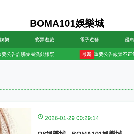
BOMA101娛樂城
娛樂
彩票遊戲
電子遊藝
優
集團洗錢嫌疑
最新
重要公告嚴禁不正當套利行為
2026-01-29 00:29:14
Q8娛樂城 - BOMA101娛樂城