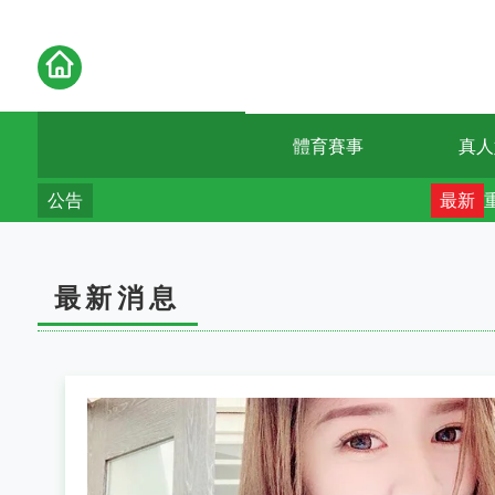
體育賽事
真人
公告
最新
重要公告詐騙
最新消息