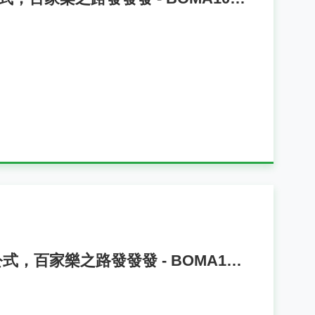
，百家樂之路發發發 - BOMA101