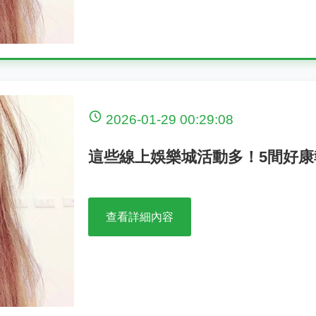
2026-01-29 00:29:08
這些線上娛樂城活動多！5間好康報給
查看詳細內容