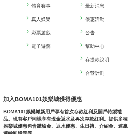
體育賽事
最新消息
真人娛樂
優惠活動
彩票遊戲
公告
電子遊藝
幫助中心
存提款說明
合營計劃
加入BOMA101娛樂城獲得優惠
BOMA101娛樂城新用戶享有首次存款紅利及開戶特製禮
品。現有客戶同樣享有現金返水及再次存款紅利。提供多種
娛樂城優惠包含體驗金、返水優惠、生日禮、介紹金、連贏
連輸回饋等等...